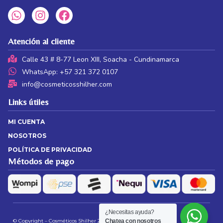
Atención al cliente
Calle 43 # 8-77 Leon XIII, Soacha - Cundinamarca
WhatsApp: +57 321 372 0107
info@cosmeticosshilher.com
Links útiles
MI CUENTA
NOSOTROS
POLÍTICA DE PRIVACIDAD
Métodos de pago
¿Necesitas ayuda?
© Copyright – Cosméticos Shilher 2026 | Web by
JS
Chatea con nosotros