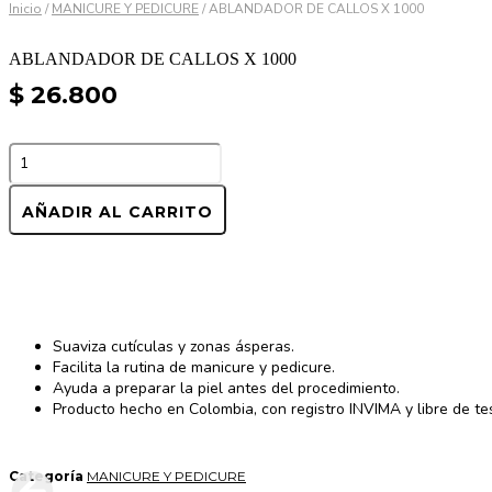
Inicio
/
MANICURE Y PEDICURE
/ ABLANDADOR DE CALLOS X 1000
ABLANDADOR DE CALLOS X 1000
$
26.800
ABLANDADOR
DE
CALLOS
X
AÑADIR AL CARRITO
1000
cantidad
Suaviza cutículas y zonas ásperas.
Facilita la rutina de manicure y pedicure.
Ayuda a preparar la piel antes del procedimiento.
Producto hecho en Colombia, con registro INVIMA y libre de te
Categoría
MANICURE Y PEDICURE