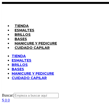
Saltar
al
contenido
TIENDA
ESMALTES
BRILLOS
BASES
MANICURE Y PEDICURE
CUIDADO CAPILAR
TIENDA
ESMALTES
BRILLOS
BASES
MANICURE Y PEDICURE
CUIDADO CAPILAR
Buscar:
$
0
0