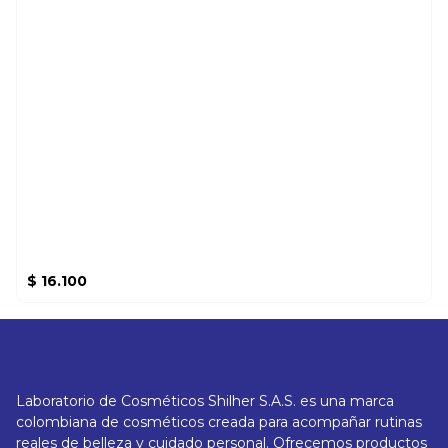
$
16.100
Laboratorio de Cosméticos Shilher S.A.S. es una marca
colombiana de cosméticos creada para acompañar rutinas
reales de belleza y cuidado personal. Ofrecemos productos