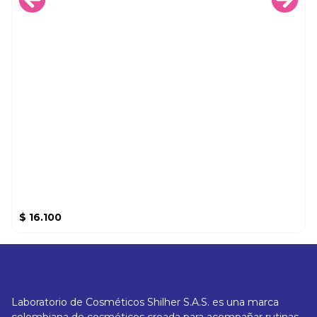
$
16.100
Laboratorio de Cosméticos Shilher S.A.S. es una marca
colombiana de cosméticos creada para acompañar rutinas