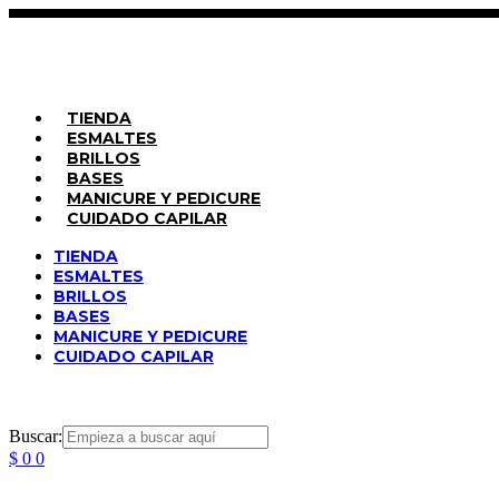
Saltar
al
contenido
TIENDA
ESMALTES
BRILLOS
BASES
MANICURE Y PEDICURE
CUIDADO CAPILAR
TIENDA
ESMALTES
BRILLOS
BASES
MANICURE Y PEDICURE
CUIDADO CAPILAR
Buscar:
$
0
0